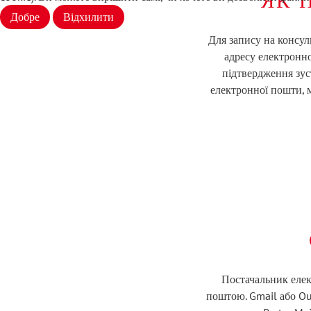
Добре
Відхилити
Для запису на консул
адресу електронн
підтвердження зус
електронної пошти, 
Постачальник елек
поштою. Gmail або Ou