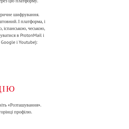
через цю платформу.
етричне шифрування.
товний. І платформа, і
, іспанською, чеською,
уватися в ProtonMail і
Google і Youtube):
ЦІЮ
ніть «Розташування».
торінці профілю.