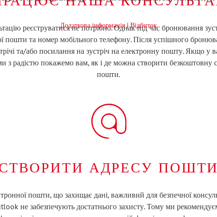
Додаткова інформація
|
Відбиток
ьтацію реєструватися не потрібно. Однак під час бронювання зуст
ої пошти та номер мобільного телефону. Після успішного бронюв
трічі та/або посилання на зустріч на електронну пошту. Якщо у в
ми з радістю покажемо вам, як і де можна створити безкоштовну 
пошти.
СТВОРИТИ АДРЕСУ ПОШТ
тронної пошти, що захищає дані, важливий для безпечної консул
tlook не забезпечують достатнього захисту. Тому ми рекомендує