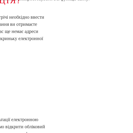
річі необхідно ввести
ання ви отримаєте
ас ще немає адреси
скриньку електронної
И
ьтації електронною
мо відкрити обліковий