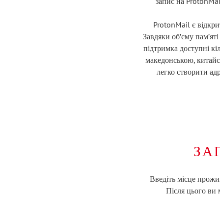
запис на ProtonMai
ProtonMail є відкр
Завдяки об’єму пам’ят
підтримка доступні кі
македонською, китайсь
легко створити ад
ЗА
Введіть місце прожи
Після цього ви 