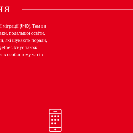
НЯ
міграції (JMD). Там ви
вки, подальшої освіти,
ми, які шукають поради,
ther. Існує також
 в особистому чаті з