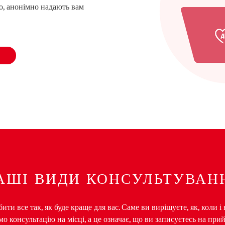
о, анонімно надають вам
АШІ ВИДИ КОНСУЛЬТУВАН
ти все так, як буде краще для вас. Саме ви вирішуєте, як, коли і
 консультацію на місці, а це означає, що ви записуєтесь на при