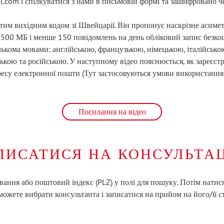
l.com і спілкуватися з нами в письмовій формі та зашифровано 
итим вихідним кодом зі Швейцарії. Він пропонує наскрізне асим
і 500 МБ і менше 150 повідомлень на день обліковий запис безкош
лькома мовами: англійською, французькою, німецькою, італійською
кою та російською. У наступному відео пояснюється, як зареєстр
ресу електронної пошти (Тут застосовуються умови використання 
Посилання на відео
ПИСАТИСЯ НА КОНСУЛЬТА
вання або поштовий індекс (PLZ) у полі для пошуку. Потім натис
можете вибрати консультанта і записатися на прийом на його/її с