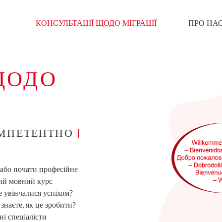
КОНСУЛЬТАЦІЇ ЩОДО МІГРАЦІЇ
ПРО НА
ЩОДО
МПЕТЕНТНО
|
 або почати професійне
кий мовний курс
е увінчалися успіхом?
знаєте, як це зробити?
ні спеціалісти