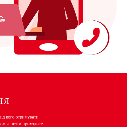
НЯ
 від кого отримувати
йом, а потім приходите