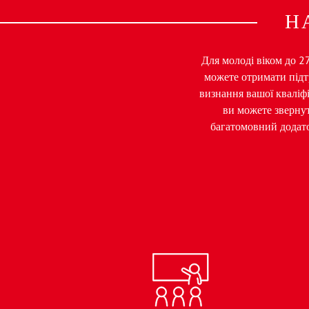
Н
Для молоді віком до 2
можете отримати підтр
визнання вашої кваліфі
ви можете зверну
багатомовний додато